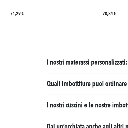
Prezzo normale:
Prezzo norma
71,29 €
70,84 €
I nostri materassi personalizzati
Quali imbottiture puoi ordinar
I nostri cuscini e le nostre imbo
Dai un’occhiata anche agli altri n