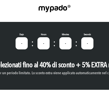
Days
Hours
Minutes
Seconds
-
-
-
-
elezionati fino al 40% di sconto + 5% EXTRA n
r un periodo limitato. Lo sconto extra viene applicato automaticamente nel c