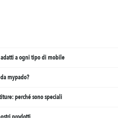
le:
: adatti a ogni tipo di mobile
e da mypado?
ttiture: perché sono speciali
ostri prodotti