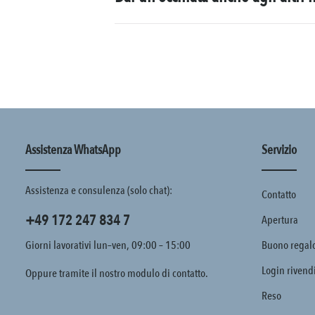
Assistenza WhatsApp
Servizio
Assistenza e consulenza (solo chat):
Contatto
+49 172 247 834 7
Apertura
Giorni lavorativi lun–ven, 09:00 – 15:00
Buono regal
Login rivend
Oppure tramite il nostro
modulo di contatto
.
Reso