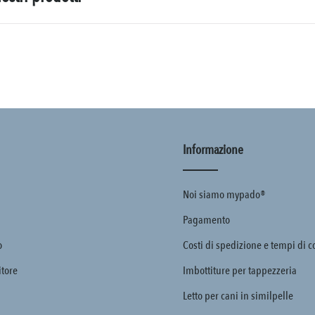
Informazione
Noi siamo mypado®
Pagamento
o
Costi di spedizione e tempi di 
itore
Imbottiture per tappezzeria
Letto per cani in similpelle