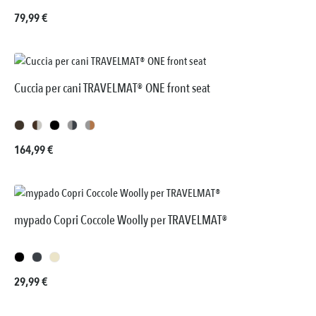
Prezzo normale:
79,99 €
Cuccia per cani TRAVELMAT® ONE front seat
Prezzo normale:
164,99 €
mypado Copri Coccole Woolly per TRAVELMAT®
Prezzo normale:
29,99 €