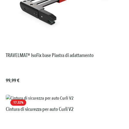
TRAVELMAT® IsoFix base Piastra di adattamento
Prezzo normale:
99,99 €
17.32
%
Cintura di sicurezza per auto Curli V2