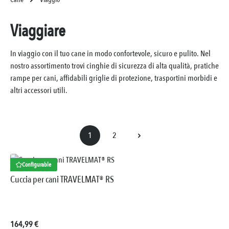
Viaggiare
In viaggio con il tuo cane in modo confortevole, sicuro e pulito. Nel
nostro assortimento trovi cinghie di sicurezza di alta qualità, pratiche
rampe per cani, affidabili griglie di protezione, trasportini morbidi e
altri accessori utili.
1
2
Pagina
Pagina
Configurable
Cuccia per cani TRAVELMAT® RS
Prezzo normale:
164,99 €