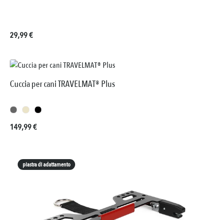
Prezzo normale:
29,99 €
Cuccia per cani TRAVELMAT® Plus
Prezzo normale:
149,99 €
piastra di adattamento