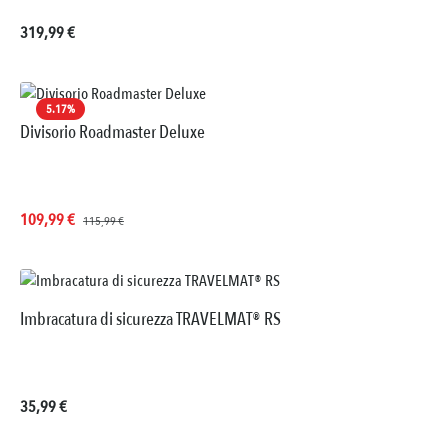
Prezzo normale:
319,99 €
5.17
%
Divisorio Roadmaster Deluxe
Prezzo di vendita:
Prezzo normale:
109,99 €
115,99 €
Imbracatura di sicurezza TRAVELMAT® RS
Prezzo normale:
35,99 €