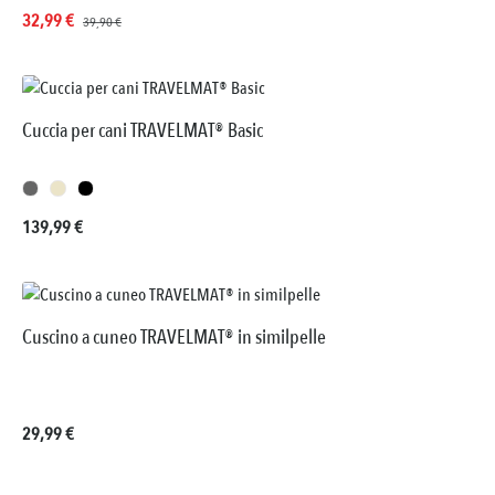
Prezzo di vendita:
Prezzo normale:
32,99 €
39,90 €
Cuccia per cani TRAVELMAT® Basic
Prezzo normale:
139,99 €
Cuscino a cuneo TRAVELMAT® in similpelle
Prezzo normale:
29,99 €