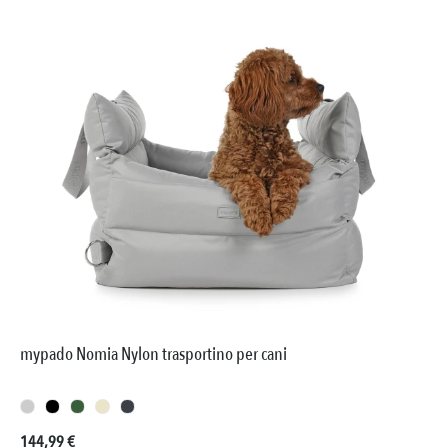
mypado Nomia Nylon trasportino per cani
Prezzo normale:
144,99 €