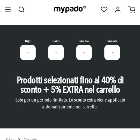
nuto principale
Days
Hours
Minutes
Seconds
-
-
-
-
Prodotti selezionati fino al 40% di
sconto + 5% EXTRA nel carrello
Solo per un periodo limitato. Lo sconto extra viene applicato
automaticamente nel carrello.
Cane
Viaggio