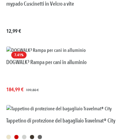
mypado Cuscinetti in Velcro a vite
Prezzo normale:
12,99 €
7.41
%
DOGWALK³ Rampa per cani in alluminio
Prezzo di vendita:
Prezzo normale:
184,99 €
199,80 €
Tappetino di protezione del bagagliaio Travelmat® City