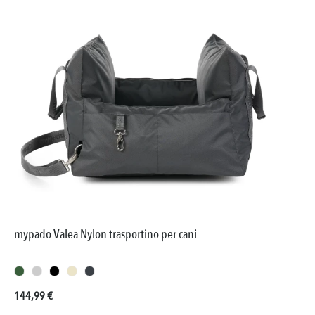
mypado Valea Nylon trasportino per cani
Prezzo normale:
144,99 €