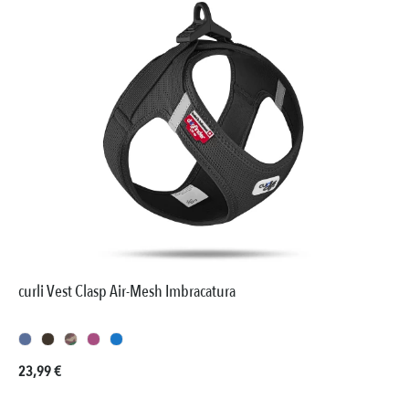
curli Vest Clasp Air-Mesh Imbracatura
Prezzo normale:
23,99 €