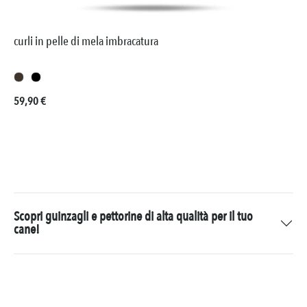
curli in pelle di mela imbracatura
Prezzo normale:
59,90 €
Scopri guinzagli e pettorine di alta qualità per il tuo
cane!