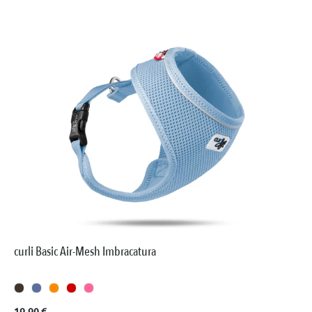
curli Basic Air-Mesh Imbracatura
Prezzo normale: