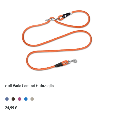
curli Vario Comfort Guinzaglio
Prezzo normale:
24,99 €