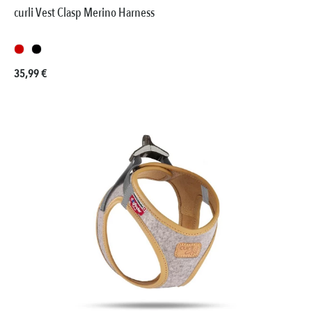
curli Vest Clasp Merino Harness
Prezzo normale:
35,99 €