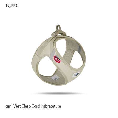
Prezzo normale:
19,99 €
curli Vest Clasp Cord Imbracatura