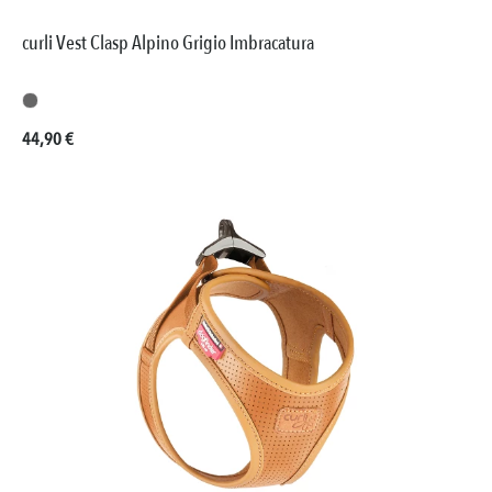
curli Vest Clasp Alpino Grigio Imbracatura
Prezzo normale:
44,90 €