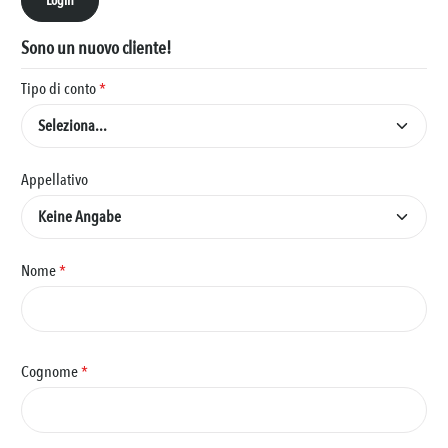
Login
Sono un nuovo cliente!
Informazioni personali
Tipo di conto
*
Appellativo
Nome
*
Cognome
*