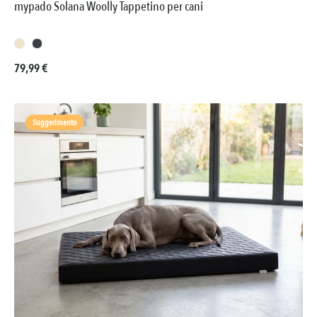
mypado Solana Woolly Tappetino per cani
Prezzo normale:
79,99 €
Suggerimento