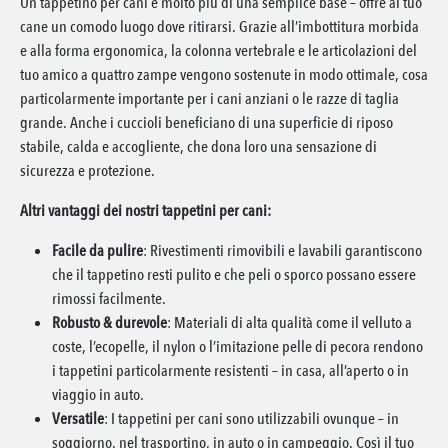
Un tappetino per cani è molto più di una semplice base – offre al tuo
cane un comodo luogo dove ritirarsi. Grazie all’imbottitura morbida
e alla forma ergonomica, la colonna vertebrale e le articolazioni del
tuo amico a quattro zampe vengono sostenute in modo ottimale, cosa
particolarmente importante per i cani anziani o le razze di taglia
grande. Anche i cuccioli beneficiano di una superficie di riposo
stabile, calda e accogliente, che dona loro una sensazione di
sicurezza e protezione.
Altri vantaggi dei nostri tappetini per cani:
Facile da pulire
: Rivestimenti rimovibili e lavabili garantiscono
che il tappetino resti pulito e che peli o sporco possano essere
rimossi facilmente.
Robusto & durevole
: Materiali di alta qualità come il velluto a
coste, l’ecopelle, il nylon o l’imitazione pelle di pecora rendono
i tappetini particolarmente resistenti – in casa, all’aperto o in
viaggio in auto.
Versatile
: I tappetini per cani sono utilizzabili ovunque – in
soggiorno, nel trasportino, in auto o in campeggio. Così il tuo