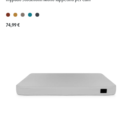
Prezzo normale:
74,99 €