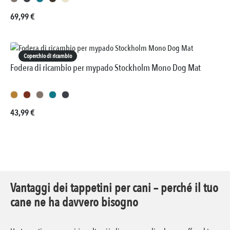
Prezzo normale:
69,99 €
Coperchio di ricambio
Fodera di ricambio per mypado Stockholm Mono Dog Mat
Prezzo normale:
43,99 €
Vantaggi dei tappetini per cani – perché il tuo
cane ne ha davvero bisogno