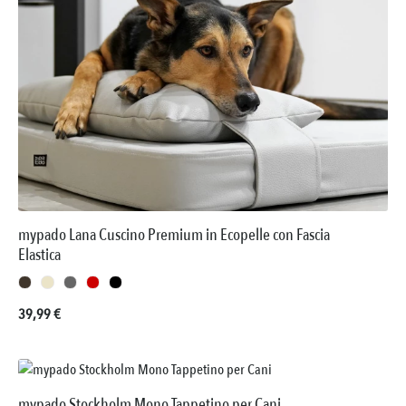
mypado Lana Cuscino Premium in Ecopelle con Fascia
Elastica
Prezzo normale:
39,99 €
mypado Stockholm Mono Tappetino per Cani