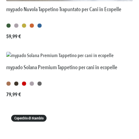
mypado Nuvola Tappetino Trapuntato per Cani in Ecopelle
Prezzo normale:
59,99 €
mypado Solana Premium Tappetino per cani in ecopelle
Prezzo normale:
79,99 €
Coperchio di ricambio