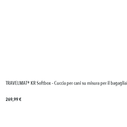
TRAVELMAT® KR Softbox – Cuccia per cani su misura per il bagaglia
Prezzo normale:
269,99 €