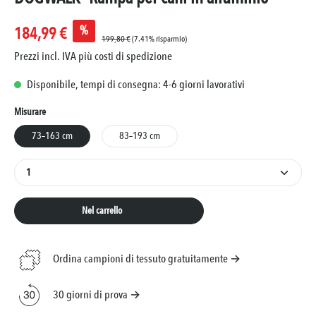
%
184,99 €
199,80 €
(7.41% risparmio)
Prezzi incl. IVA più costi di spedizione
Disponibile, tempi di consegna: 4-6 giorni lavorativi
Seleziona
Misurare
73–163 cm
83–193 cm
Quantità del prodotto: inserisci la quantità desiderat
Nel carrello
Ordina campioni di tessuto gratuitamente →
30 giorni di prova →