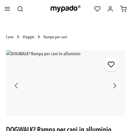
nuto principale
Cane
Viaggio
Rampe per cani
Salta la galleria di immagini
DOGWALK³ Rampa per cani in alluminio