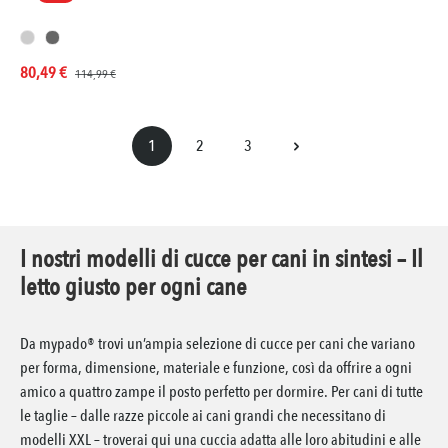
Prezzo di vendita:
Prezzo normale:
80,49 €
114,99 €
1
2
3
Pagina
Pagina
Pagina
I nostri modelli di cucce per cani in sintesi – Il
letto giusto per ogni cane
Da mypado® trovi un’ampia selezione di cucce per cani che variano
per forma, dimensione, materiale e funzione, così da offrire a ogni
amico a quattro zampe il posto perfetto per dormire. Per cani di tutte
le taglie – dalle razze piccole ai cani grandi che necessitano di
modelli XXL – troverai qui una cuccia adatta alle loro abitudini e alle