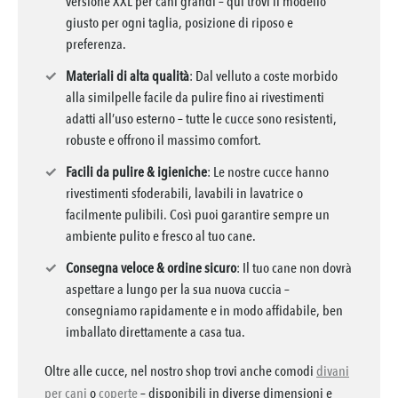
versione XXL per cani grandi – qui trovi il modello
giusto per ogni taglia, posizione di riposo e
preferenza.
✓
Materiali di alta qualità
: Dal velluto a coste morbido
alla similpelle facile da pulire fino ai rivestimenti
adatti all’uso esterno – tutte le cucce sono resistenti,
robuste e offrono il massimo comfort.
✓
Facili da pulire & igieniche
: Le nostre cucce hanno
rivestimenti sfoderabili, lavabili in lavatrice o
facilmente pulibili. Così puoi garantire sempre un
ambiente pulito e fresco al tuo cane.
✓
Consegna veloce & ordine sicuro
: Il tuo cane non dovrà
aspettare a lungo per la sua nuova cuccia –
consegniamo rapidamente e in modo affidabile, ben
imballato direttamente a casa tua.
Oltre alle cucce, nel nostro shop trovi anche comodi
divani
per cani
o
coperte
– disponibili in diverse dimensioni e