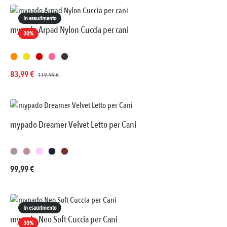
In esaurimento
mypado Arpad Nylon Cuccia per cani
30
%
Prezzo di vendita:
Prezzo normale:
83,99 €
119,99 €
mypado Dreamer Velvet Letto per Cani
Prezzo normale:
99,99 €
In esaurimento
mypado Neo Soft Cuccia per Cani
30
%