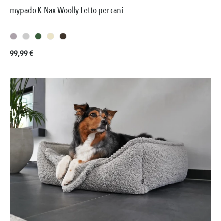
mypado K-Nax Woolly Letto per cani
Prezzo normale:
99,99 €