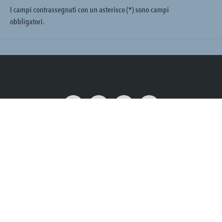
I campi contrassegnati con un asterisco (*) sono campi
obbligatori.
Trustpilot
Tutti i prezzi sono comprensivi di IVA più
, spese di spedizione
ed eventuali
spese di spedizione, se non diversamente indicato.
Impostazioni dei cookie
Privacy
Revoca
Imprimere
Termini e Condizioni
Dichiarazione di accessibilità
© 2026 mypado. Tutti i diritti riservati.