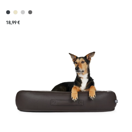
Prezzo normale:
18,99 €