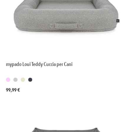
mypado Loui Teddy Cuccia per Cani
Prezzo normale:
99,99 €