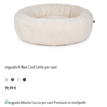
mypado K-Nax Cord Letto per cani
Prezzo normale:
99,99 €