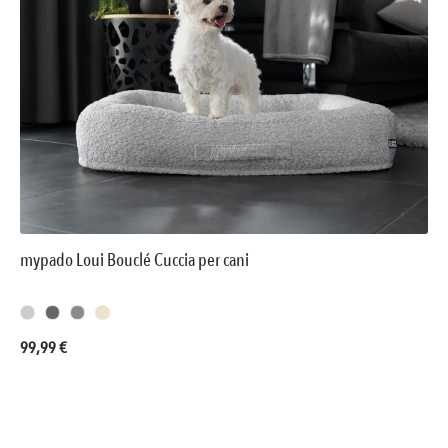
mypado Loui Bouclé Cuccia per cani
Prezzo normale:
99,99 €