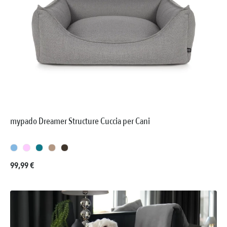
mypado Dreamer Structure Cuccia per Cani
Prezzo normale:
99,99 €