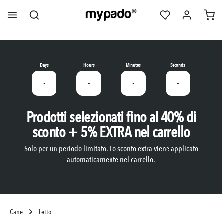
nuto principale
Days
Hours
Minutes
Seconds
-
-
-
-
Prodotti selezionati fino al 40% di
sconto + 5% EXTRA nel carrello
Solo per un periodo limitato. Lo sconto extra viene applicato
automaticamente nel carrello.
Cane
Letto