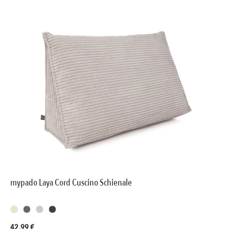
mypado Laya Cord Cuscino Schienale
Prezzo normale:
42,99 €