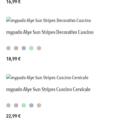
Prezzo normale:
16,99 €
mypado Alye Sun Stripes Decorativo Cuscino
Prezzo normale:
18,99 €
mypado Alye Sun Stripes Cuscino Cervicale
Prezzo normale:
22,99 €