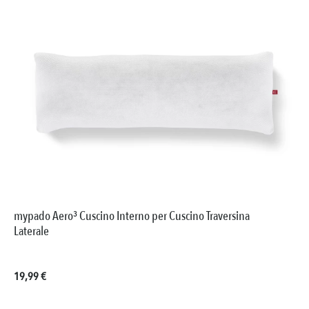
mypado Aero³ Cuscino Interno per Cuscino Traversina
Laterale
Prezzo normale:
19,99 €