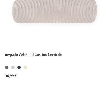
mypado Vela Cord Cuscino Cervicale
Prezzo normale:
34,99 €