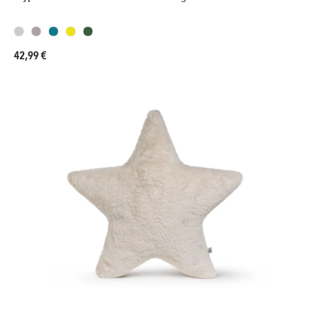
Prezzo normale:
42,99 €