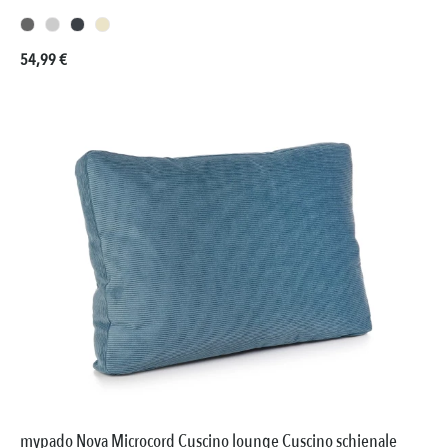
Prezzo normale:
54,99 €
mypado Nova Microcord Cuscino lounge Cuscino schienale