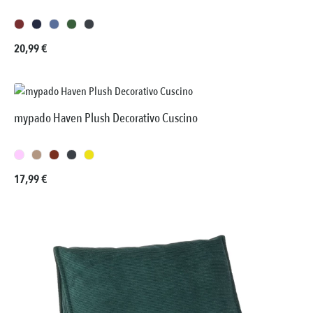
Prezzo normale:
20,99 €
mypado Haven Plush Decorativo Cuscino
Prezzo normale:
17,99 €