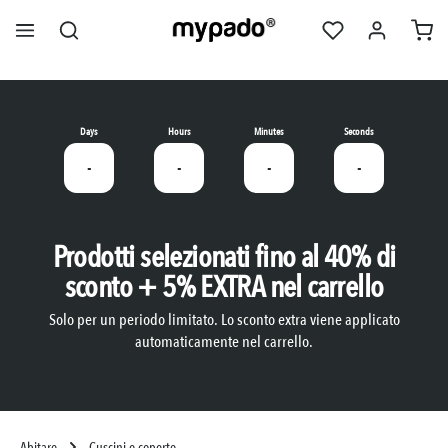
nuto principale
Days
Hours
Minutes
Seconds
-
-
-
-
Prodotti selezionati fino al 40% di
sconto + 5% EXTRA nel carrello
Solo per un periodo limitato. Lo sconto extra viene applicato
automaticamente nel carrello.
Abitare
Cuscini e coperte