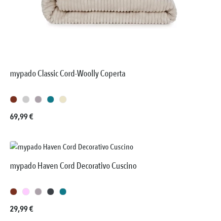
mypado Classic Cord-Woolly Coperta
Prezzo normale:
69,99 €
mypado Haven Cord Decorativo Cuscino
Prezzo normale:
29,99 €