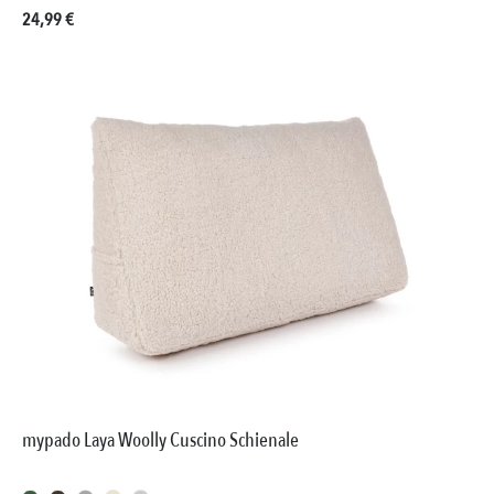
Prezzo normale:
24,99 €
mypado Laya Woolly Cuscino Schienale