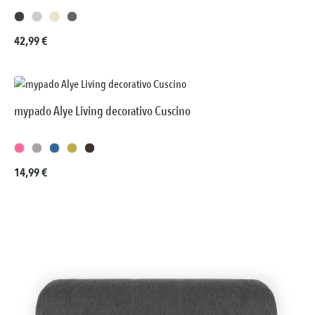
Prezzo normale:
42,99 €
mypado Alye Living decorativo Cuscino
Prezzo normale:
14,99 €