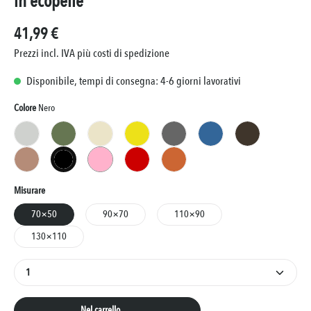
in ecopelle
41,99 €
Prezzi incl. IVA più costi di spedizione
Disponibile, tempi di consegna: 4-6 giorni lavorativi
Seleziona
Colore
Nero
Bianco
Cachi
Crema
Giallo
Grigio
Marina
Marrone
Marrone Chiaro
Nero
Rosa
Rosso
Terracotta
(Questa opzione non è al momento disponibile.)
Seleziona
Misurare
70×50
90×70
110×90
130×110
Quantità del prodotto: inserisci la quantità desiderat
Nel carrello