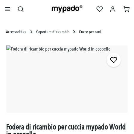
nuto principale
Accessoristica
Coperture di ricambio
Cucce per cani
Salta la galleria di immagini
Fodera di ricambio per cuccia mypado World