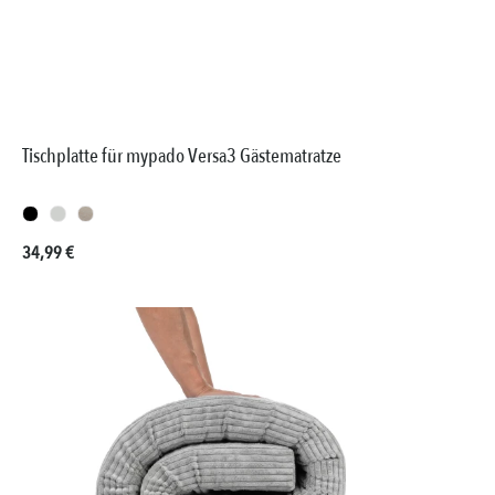
Tischplatte für mypado Versa3 Gästematratze
Regulärer Preis:
34,99 €