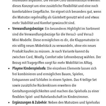
individuell anpassen. Die
Versa4 Cord Gästematratze
erweitert
dieses Konzept um eine zusätzliche Flexibilität und eine noch
komfortablere Liegefläche. Sie eignet sich besonders gut, wenn
die Matratze regelmäßig als Gästebett genutzt wird und etwas
mehr Stabilität und Komfort gewünscht sind.
Verwandlungsbezüge
: Ein besonderes Highlight im Sortiment
sind die Verwandlungsbezüge für die
Versa3-
und
Versa3
Mini-Modelle
. Diese ermöglichen es dir, die Klappmatratze in
ein völlig neues Möbelstück zu verwandeln, ohne ein neues
Produkt kaufen zu müssen. Je nach Variante kannst du
zwischen Cord, Woolly, Comfort oder Lehnenbezug wählen. Der
Bezug mit Tragegriffen
sorgt für mehr Mobilität im Alltag.
Playme Kinderspielsofa
: Die einzelnen Elemente lassen sich
frei kombinieren und ermöglichen Bauen, Spielen,
Entspannen und Schlafen in einem System. Das 4-teilige Set
sowie zusätzliche Rückenkissen erweitern die
Gestaltungsmöglichkeiten und machen das Spielsofa zu einer
flexiblen Spiel- und Ruhelandschaft im Kinderzimmer.
Ergänzungen & Zubehör
: Neben den Matratzen und Spielsofas