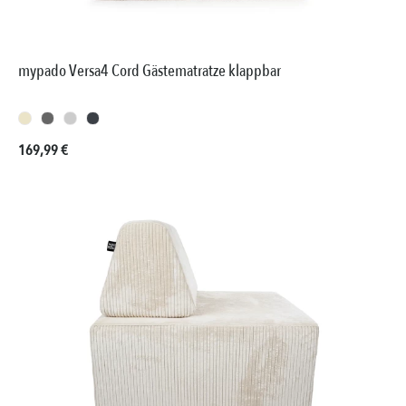
mypado Versa4 Cord Gästematratze klappbar
Regulärer Preis:
169,99 €