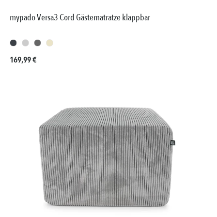
mypado Versa3 Cord Gästematratze klappbar
Regulärer Preis:
169,99 €