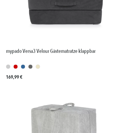
mypado Versa3 Velour Gästematratze klappbar
Regulärer Preis:
169,99 €