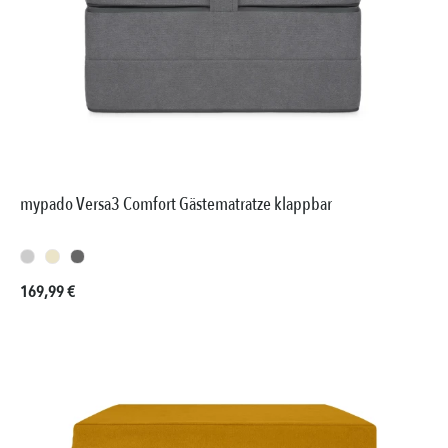
mypado Versa3 Comfort Gästematratze klappbar
Regulärer Preis:
169,99 €