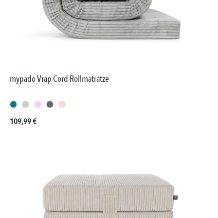
mypado Vrap Cord Rollmatratze
Regulärer Preis:
109,99 €