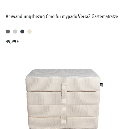
Verwandlungsbezug Cord für mypado Versa3 Gästematratze
Regulärer Preis:
49,99 €