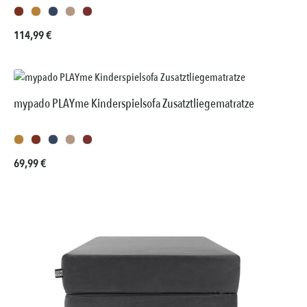
Regulärer Preis:
114,99 €
mypado PLAYme Kinderspielsofa Zusatztliegematratze
Regulärer Preis:
69,99 €