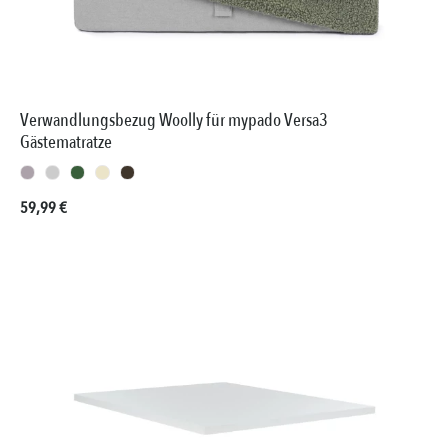
Verwandlungsbezug Woolly für mypado Versa3
Gästematratze
Regulärer Preis:
59,99 €