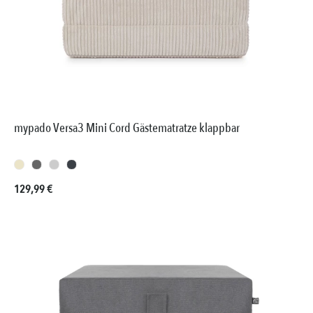
mypado Versa3 Mini Cord Gästematratze klappbar
Regulärer Preis:
129,99 €