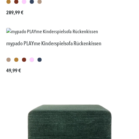
Regulärer Preis:
289,99 €
mypado PLAYme Kinderspielsofa Rückenkissen
Regulärer Preis:
49,99 €