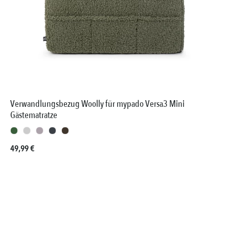
Verwandlungsbezug Woolly für mypado Versa3 Mini
Gästematratze
Regulärer Preis:
49,99 €