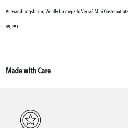
Verwandlungsbezug Woolly für mypado Versa3 Mini Gästematrat
Regulärer Preis:
49,99 €
Made with Care