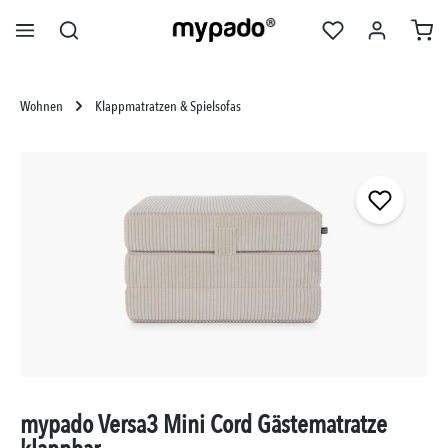
alt springen
Wohnen
Klappmatratzen & Spielsofas
Bildergalerie überspringen
mypado Versa3 Mini Cord Gästematratze