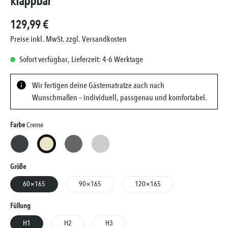
klappbar
129,99 €
Preise inkl. MwSt. zzgl. Versandkosten
Sofort verfügbar, Lieferzeit: 4-6 Werktage
Wir fertigen deine Gästematratze auch nach
Wunschmaßen – individuell, passgenau und komfortabel.
Auswählen
Farbe
Creme
Anthrazit
Creme
Grau
Silber
Auswählen
Größe
60×165
90×165
120×165
Auswählen
Füllung
H1
H2
H3