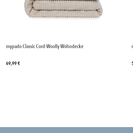
mypado Classic Cord-Woolly Wohndecke
Regulärer Preis:
69,99 €