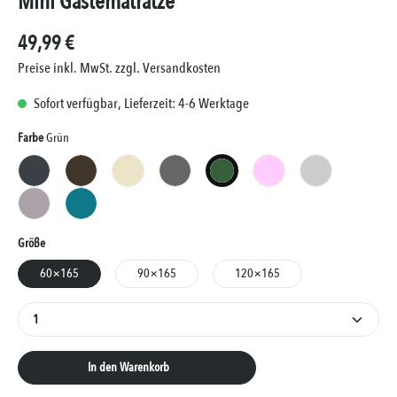
Mini Gästematratze
49,99 €
Preise inkl. MwSt. zzgl. Versandkosten
Sofort verfügbar, Lieferzeit: 4-6 Werktage
Auswählen
Farbe
Grün
Anthrazit
Braun
Creme
Grau
Grün
Rosa
Silber
Taupe
Türkis
Auswählen
Größe
60×165
90×165
120×165
Produkt Anzahl: Gib den gewünschten Wert ein oder 
In den Warenkorb