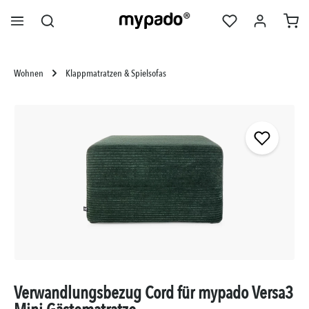
alt springen
Wohnen
Klappmatratzen & Spielsofas
Bildergalerie überspringen
Verwandlungsbezug Cord für mypado Versa3