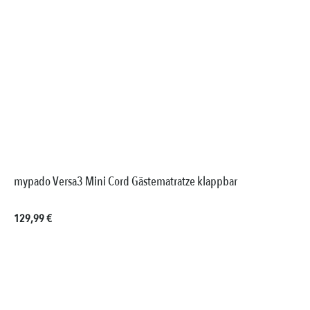
mypado Versa3 Mini Cord Gästematratze klappbar
Regulärer Preis:
129,99 €