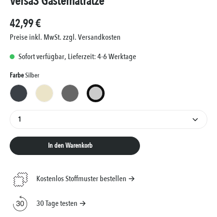
Versa3 Gästematratze
42,99 €
Preise inkl. MwSt. zzgl. Versandkosten
Sofort verfügbar, Lieferzeit: 4-6 Werktage
Auswählen
Farbe
Silber
Anthrazit
Creme
Grau
Silber
Produkt Anzahl: Gib den gewünschten Wert ein oder 
In den Warenkorb
Kostenlos Stoffmuster bestellen →
30 Tage testen →