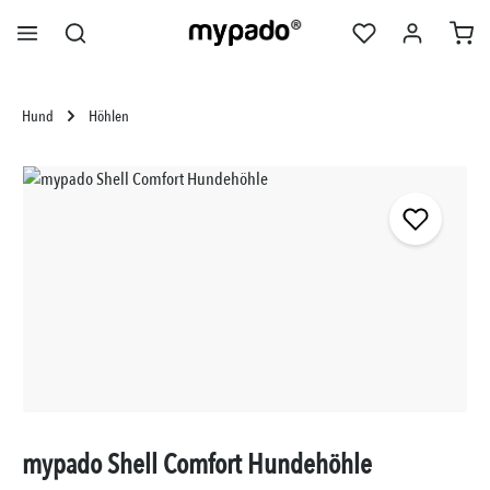
alt springen
Hund
Höhlen
Bildergalerie überspringen
mypado Shell Comfort Hundehöhle