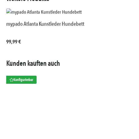
mypado Atlanta Kunstleder Hundebett
Regulärer Preis:
99,99 €
Kunden kauften auch
Konfigurierbar