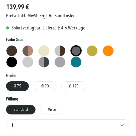
139,99 €
Preise inkl. MwSt. zzgl. Versandkosten
Sofort verfügbar, Lieferzeit: 4-6 Werktage
Auswählen
Farbe
Grau
Braun
Braun Biscuit
Creme
Creme Braun
Grau
Kiwi
Orange
Schwarz
Silber
Silber Anthrazit
Taupe
Türkis
Auswählen
Größe
Ø 75
Ø 90
Ø 120
Auswählen
Füllung
Standard
Visco
Produkt Anzahl: Gib den gewünschten Wert ein oder 