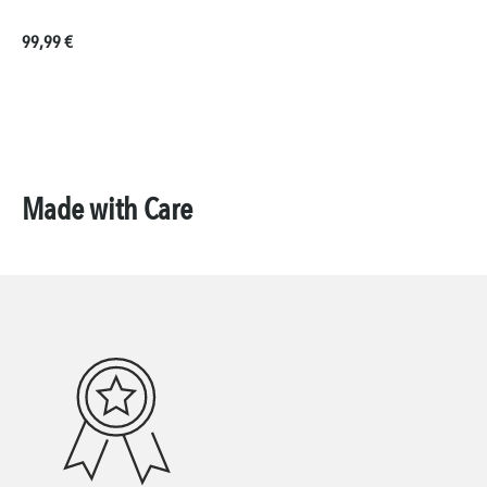
Regulärer Preis:
99,99 €
Made with Care