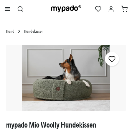
alt springen
Hund
Hundekissen
Bildergalerie überspringen
mypado Mio Woolly Hundekissen