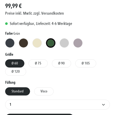
99,99 €
Preise inkl. MwSt. zzgl. Versandkosten
Sofort verfügbar, Lieferzeit: 4-6 Werktage
Auswählen
Farbe
Grün
Anthrazit
Braun
Creme
Grün
Silber
Taupe
Auswählen
Größe
Ø 60
Ø 75
Ø 90
Ø 105
Ø 120
Auswählen
Füllung
Standard
Visco
Produkt Anzahl: Gib den gewünschten Wert ein oder 