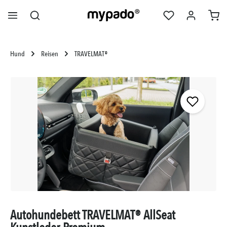
alt springen
Hund
Reisen
TRAVELMAT®
Bildergalerie überspringen
Autohundebett TRAVELMAT® AllSeat