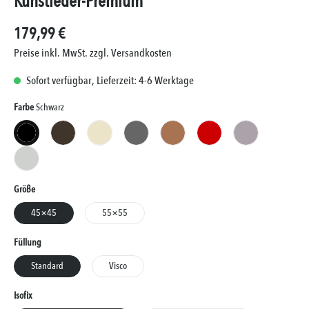
Kunstleder-Premium
179,99 €
Preise inkl. MwSt. zzgl. Versandkosten
Sofort verfügbar, Lieferzeit: 4-6 Werktage
Auswählen
Farbe
Schwarz
Schwarz
Braun
Creme
Grau
Kupfer
Rot
Taupe
Weiss
Auswählen
Größe
45×45
55×55
Auswählen
Füllung
Standard
Visco
Auswählen
Isofix