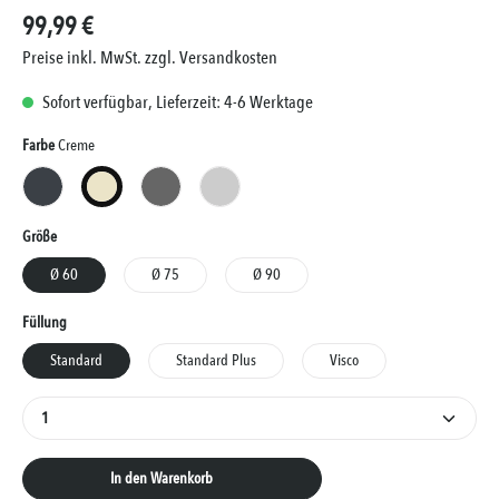
99,99 €
Preise inkl. MwSt. zzgl. Versandkosten
Sofort verfügbar, Lieferzeit: 4-6 Werktage
Auswählen
Farbe
Creme
Anthrazit
Creme
Grau
Silber
Auswählen
Größe
Ø 60
Ø 75
Ø 90
Auswählen
Füllung
Standard
Standard Plus
Visco
Produkt Anzahl: Gib den gewünschten Wert ein oder 
In den Warenkorb