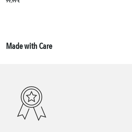
Regulärer Preis:
99,99 €
Made with Care