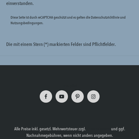
einverstanden.
Diese Seite ist durch reCAPTCHA geschützt und es gelten die
Datenschutzrichtlinie
und
Nutzungsbedingungen
.
Die mit einem Stern (*) markierten Felder sind Pflichtfelder.
Trustpilot
Alle Preise inkl. gesetzl. Mehrwertsteuer zzgl.
Versandkosten
und ggf.
Nachnahmegebühren, wenn nicht anders angegeben.