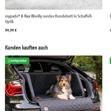
mypado® K-Nax Woolly rundes Hundebett in Schaffell-
Optik
Regulärer Preis:
99,99 €
Kunden kauften auch
Konfigurierbar