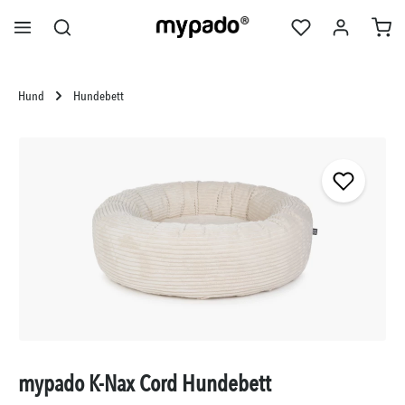
alt springen
Hund
Hundebett
Bildergalerie überspringen
mypado K-Nax Cord Hundebett