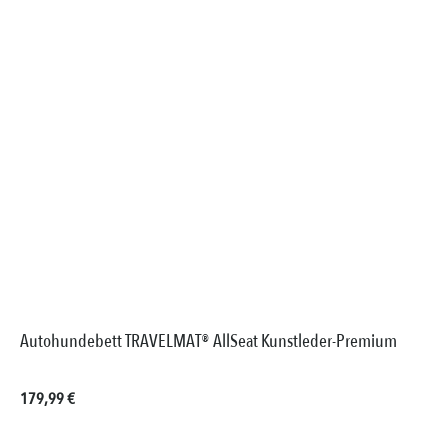
Autohundebett TRAVELMAT® AllSeat Kunstleder-Premium
Regulärer Preis:
179,99 €