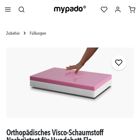
alt springen
Zubehör
Füllungen
Bildergalerie überspringen
Orthopädisches Visco-Schaumstoff