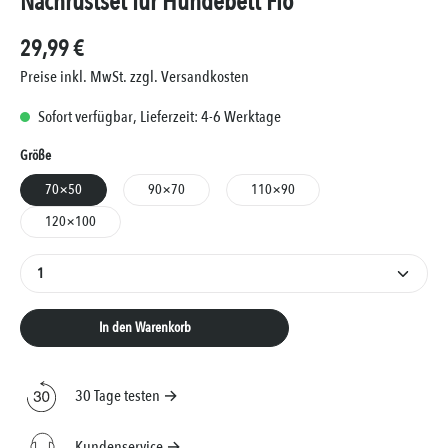
Nachrüstset für Hundebett Flo
29,99 €
Preise inkl. MwSt. zzgl. Versandkosten
Sofort verfügbar, Lieferzeit: 4-6 Werktage
Auswählen
Größe
70×50
90×70
110×90
120×100
Produkt Anzahl: Gib den gewünschten Wert ein oder 
In den Warenkorb
30 Tage testen →
Kundenservice →