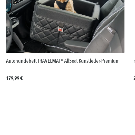
Autohundebett TRAVELMAT® AllSeat Kunstleder-Premium
Regulärer Preis:
179,99 €