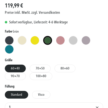
119,99 €
Preise inkl. MwSt. zzgl. Versandkosten
Sofort verfügbar, Lieferzeit: 4-6 Werktage
Auswählen
Farbe
Grün
Anthrazit
Creme
Gelb
Grün
Lachs
Silber
Taupe
Türkis
Auswählen
Größe
60×40
70×50
80×60
90×70
100×80
Auswählen
Füllung
Standard
Visco
Produkt Anzahl: Gib den gewünschten Wert ein oder 