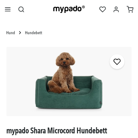
alt springen
Hund
Hundebett
Bildergalerie überspringen
mypado Shara Microcord Hundebett