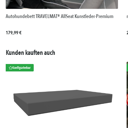
Autohundebett TRAVELMAT® AllSeat Kunstleder-Premium
Regulärer Preis:
179,99 €
Kunden kauften auch
Konfigurierbar