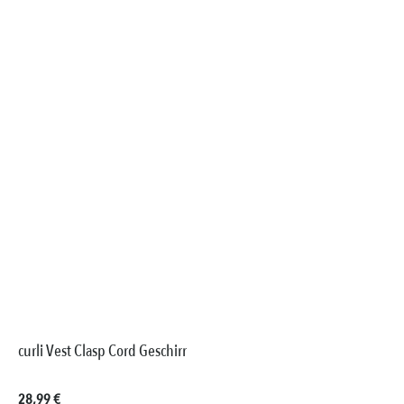
curli Vest Clasp Cord Geschirr
Regulärer Preis:
28,99 €