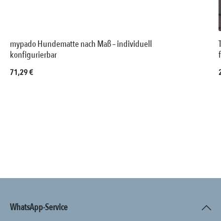
mypado Hundematte nach Maß – individuell
konfigurierbar
Regulärer Preis:
71,29 €
WhatsApp-Service