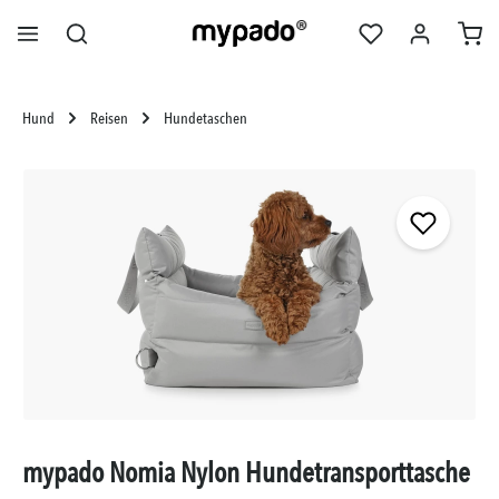
alt springen
Hund
Reisen
Hundetaschen
Bildergalerie überspringen
mypado Nomia Nylon Hundetransporttasche