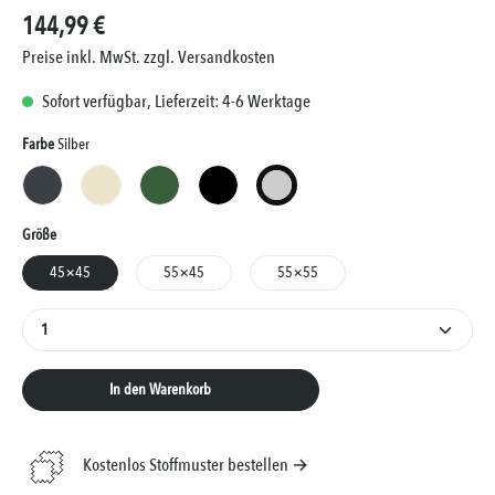
144,99 €
Preise inkl. MwSt. zzgl. Versandkosten
Sofort verfügbar, Lieferzeit: 4-6 Werktage
Auswählen
Farbe
Silber
Anthrazit
Creme
Grün
Schwarz
Silber
Auswählen
Größe
45×45
55×45
55×55
Produkt Anzahl: Gib den gewünschten Wert ein oder 
In den Warenkorb
Kostenlos Stoffmuster bestellen →