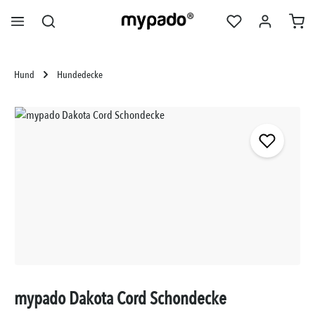
alt springen
Hund
Hundedecke
Bildergalerie überspringen
mypado Dakota Cord Schondecke