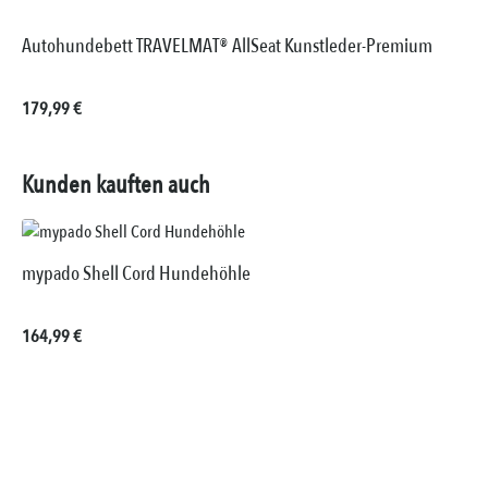
Autohundebett TRAVELMAT® AllSeat Kunstleder-Premium
Regulärer Preis:
179,99 €
Kunden kauften auch
mypado Shell Cord Hundehöhle
Regulärer Preis:
164,99 €