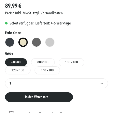
89,99 €
Preise inkl. MwSt. zzgl. Versandkosten
Sofort verfügbar, Lieferzeit: 4-6 Werktage
Auswählen
Farbe
Creme
Anthrazit
Creme
Grau
Silber
Auswählen
Größe
60×80
80×100
100×100
120×100
140×100
Produkt Anzahl: Gib den gewünschten Wert ein oder 
In den Warenkorb