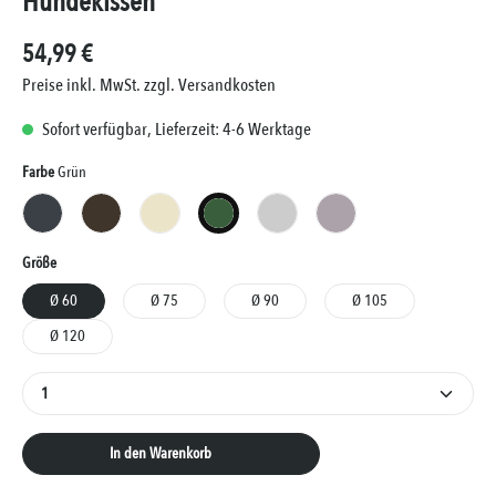
Hundekissen
54,99 €
Preise inkl. MwSt. zzgl. Versandkosten
Sofort verfügbar, Lieferzeit: 4-6 Werktage
Auswählen
Farbe
Grün
Anthrazit
Braun
Creme
Grün
Silber
Taupe
Auswählen
Größe
Ø 60
Ø 75
Ø 90
Ø 105
Ø 120
Produkt Anzahl: Gib den gewünschten Wert ein oder 
In den Warenkorb