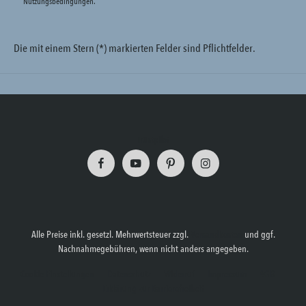
Nutzungsbedingungen
.
Die mit einem Stern (*) markierten Felder sind Pflichtfelder.
Trustpilot
Alle Preise inkl. gesetzl. Mehrwertsteuer zzgl.
Versandkosten
und ggf.
Nachnahmegebühren, wenn nicht anders angegeben.
Cookie Einstellungen
Datenschutz
Widerruf
Impressum
AGB
Erklärung zur Barrierefreiheit