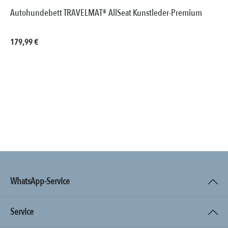
Autohundebett TRAVELMAT® AllSeat Kunstleder-Premium
Regulärer Preis:
179,99 €
WhatsApp-Service
Service