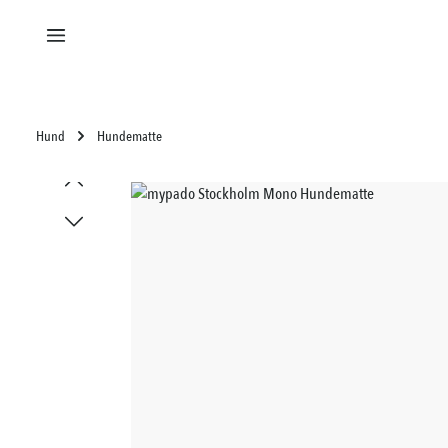
alt springen
Hund
Hundematte
Bildergalerie überspringen