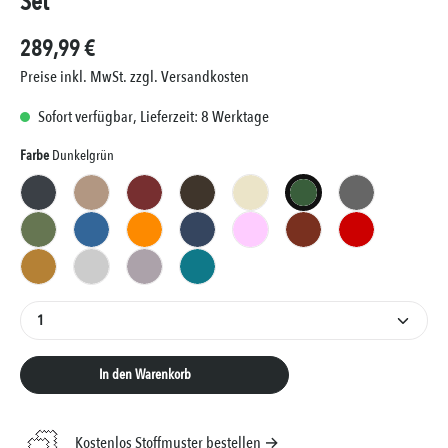
Set
289,99 €
Preise inkl. MwSt. zzgl. Versandkosten
Sofort verfügbar, Lieferzeit: 8 Werktage
Auswählen
Farbe
Dunkelgrün
Anthrazit
Beige
Bordeaux
Braun
Creme
Dunkelgrün
Grau
Khaki
Marine
Orange
Petrol
Rosa
Rostbraun
Rot
Senfgelb
Silber
Taupe
Türkis
Produkt Anzahl: Gib den gewünschten Wert ein oder 
In den Warenkorb
Kostenlos Stoffmuster bestellen →