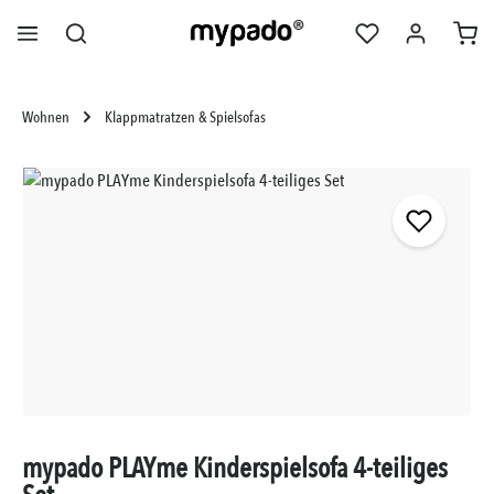
alt springen
Wohnen
Klappmatratzen & Spielsofas
Bildergalerie überspringen
mypado PLAYme Kinderspielsofa 4-teiliges