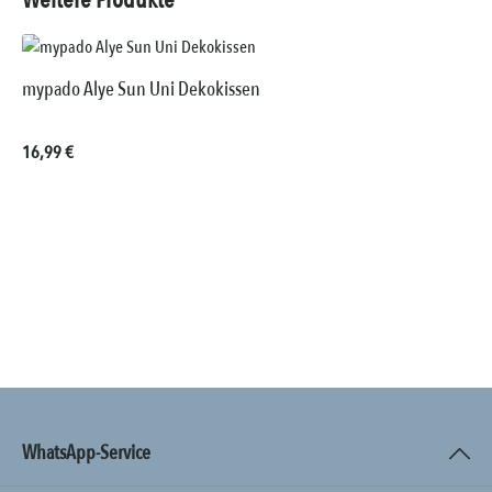
mypado Alye Sun Uni Dekokissen
Regulärer Preis:
16,99 €
WhatsApp-Service