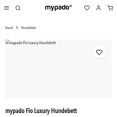
alt springen
Hund
Hundebett
Bildergalerie überspringen
mypado Flo Luxury Hundebett