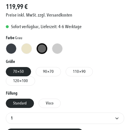
119,99 €
Preise inkl. MwSt. zzgl. Versandkosten
Sofort verfügbar, Lieferzeit: 4-6 Werktage
Auswählen
Farbe
Grau
Anthrazit
Creme
Grau
Silber
Auswählen
Größe
70×50
90×70
110×90
120×100
Auswählen
Füllung
Standard
Visco
Produkt Anzahl: Gib den gewünschten Wert ein oder 