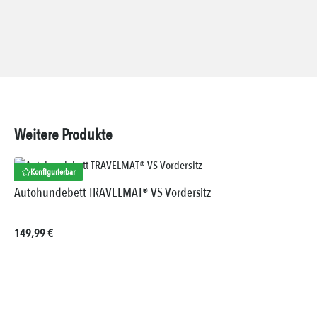
Weitere Produkte
Konfigurierbar
Autohundebett TRAVELMAT® VS Vordersitz
Regulärer Preis:
149,99 €