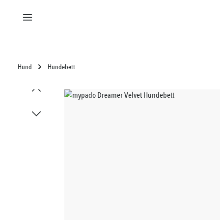
alt springen
Hund
Hundebett
Bildergalerie überspringen