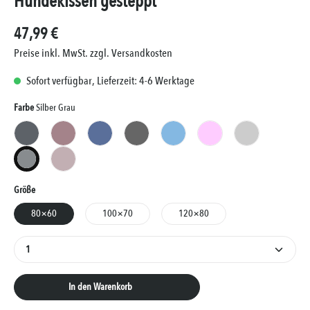
Hundekissen gesteppt
47,99 €
Preise inkl. MwSt. zzgl. Versandkosten
Sofort verfügbar, Lieferzeit: 4-6 Werktage
Auswählen
Farbe
Silber Grau
Anthrazit Grau
Anthrazit Rosa
Blau
Grau
Hellblau
Rosa
Silber
Silber Grau
Silber Rosa
Auswählen
Größe
80×60
100×70
120×80
Produkt Anzahl: Gib den gewünschten Wert ein oder 
In den Warenkorb