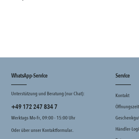
WhatsApp-Service
Service
Unterstützung und Beratung (nur Chat):
Kontakt
+49 172 247 834 7
Öffnungszei
Werktags Mo-Fr, 09:00 - 15:00 Uhr
Geschenkgut
Händler-Log
Oder über unser
Kontaktformular
.