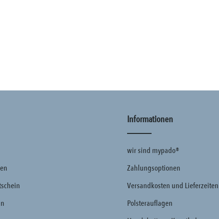
Informationen
wir sind mypado®
ten
Zahlungsoptionen
schein
Versandkosten und Lieferzeiten
in
Polsterauflagen