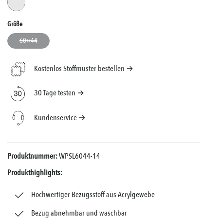
Weiss
(Diese Option ist zurzeit nicht verfügbar.)
Auswählen
Größe
60×44
(Diese Option ist zurzeit nicht verfügbar.)
Kostenlos Stoffmuster bestellen →
30 Tage testen →
Kundenservice →
Produktnummer:
WPSL6044-14
Produkthighlights:
Hochwertiger Bezugsstoff aus Acrylgewebe
Bezug abnehmbar und waschbar